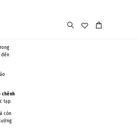
úp duy
 nhận
ads_news
trong
g đến
bảo
ồ chênh
c tạp.
mà còn
 lưỡng