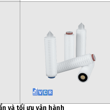
ẩn và tối ưu vận hành
y sản xuất linh kiện điện tử, phòng áp suất dương không chỉ l