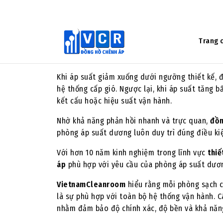
Trong phòng áp suất dương,
đồng hồ chênh áp
trì sự ổn định của môi trường. Thiết bị hiển th
biết tình trạng hoạt động của hệ thống.
Khi áp suất giảm xuống dưới ngưỡng thiết kế, đó
hệ thống cấp gió. Ngược lại, khi áp suất tăng 
kết cấu hoặc hiệu suất vận hành.
Nhờ khả năng phản hồi nhanh và trực quan,
đồn
phòng áp suất dương luôn duy trì đúng điều kiệ
Với hơn 10 năm kinh nghiệm trong lĩnh vực
thiế
áp
phù hợp với yêu cầu của phòng áp suất dươn
VietnamCleanroom
hiểu rằng mỗi phòng sạch có
là sự phù hợp với toàn bộ hệ thống vận hành.
nhằm đảm bảo độ chính xác, độ bền và khả năn
>>> Xem thêm:
FAQ: Bảo trì và bảo dưỡng đồng h