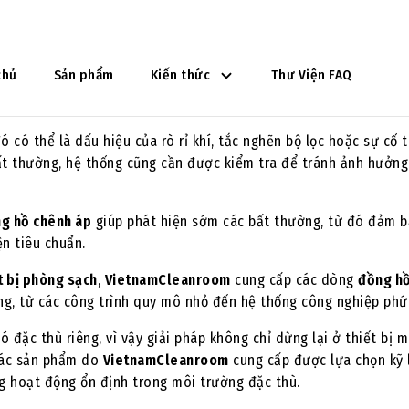
không chỉ đơn thuần là thiết bị đo lường, mà còn là công cụ gi
ị trực tiếp mức chênh lệch áp suất, giúp người vận hành dễ dàng
 có thể là dấu hiệu của rò rỉ khí, tắc nghẽn bộ lọc hoặc sự cố 
bất thường, hệ thống cũng cần được kiểm tra để tránh ảnh hưởn
g hồ chênh áp
giúp phát hiện sớm các bất thường, từ đó đảm 
n tiêu chuẩn.
t bị phòng sạch
,
VietnamCleanroom
cung cấp các dòng
đồng h
g, từ các công trình quy mô nhỏ đến hệ thống công nghiệp phứ
 đặc thù riêng, vì vậy giải pháp không chỉ dừng lại ở thiết bị 
 Các sản phẩm do
VietnamCleanroom
cung cấp được lựa chọn kỹ
g hoạt động ổn định trong môi trường đặc thù.
ồ đo chênh áp phòng sạch – Hướng dẫn kiểm tra và bảo trì định kỳ