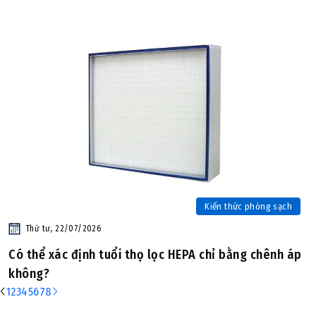
Kiến thức phòng sạch
Thứ tư, 22/07/2026
Có thể xác định tuổi thọ lọc HEPA chỉ bằng chênh áp
không?
1
2
3
4
5
6
7
8